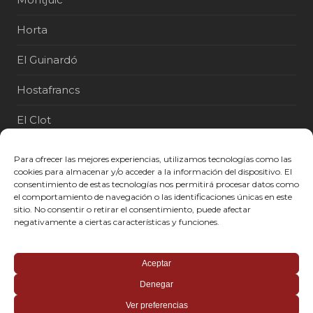
Horta
El Guinardó
Hostafrancs
El Clot
El Raval
Para ofrecer las mejores experiencias, utilizamos tecnologías como las
cookies para almacenar y/o acceder a la información del dispositivo. El
Poblenou
consentimiento de estas tecnologías nos permitirá procesar datos como
el comportamiento de navegación o las identificaciones únicas en este
Gràcia
sitio. No consentir o retirar el consentimiento, puede afectar
negativamente a ciertas características y funciones.
Aceptar
2026 © Copyright
Cerrajero 24h Barcelona
- Todos los
Denegar
derechos reservados.
Llámanos
Ver preferencias
Política de Privacidad
-
Política Redes Sociales
-
Aviso