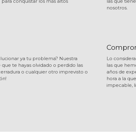
ara conquistar los más altos
las que tien
nosotros.
Compromi
olucionar ya tu problema? Nuestra
Lo considera
 que te hayas olvidado o perdido las
las que hemo
erradura o cualquier otro imprevisto o
años de expe
ón!
hora a la qu
impecable, l