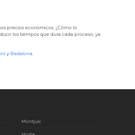
cemos precios económicos. ¿Cómo lo
ducir los tiempos que dura cada proceso, ya
ró
y
Badalona
.
Montjüic
Horta