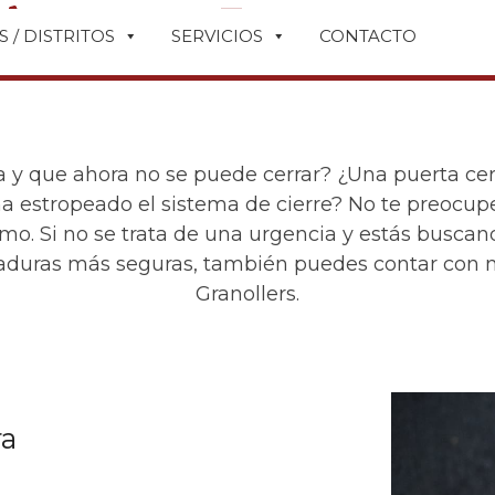
600 083 878
info@cerrajero24ho
 / DISTRITOS
SERVICIOS
CONTACTO
Cerrajeros en Granollers
 y que ahora no se puede cerrar? ¿Una puerta cerr
ha estropeado el sistema de cierre? No te preocup
o. Si no se trata de una urgencia y estás buscan
raduras más seguras, también puedes contar con n
Granollers.
ra