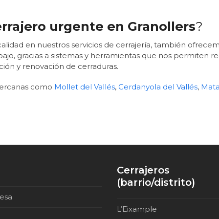
rrajero urgente en Granollers
?
a calidad en nuestros servicios de cerrajería, también ofre
jo, gracias a sistemas y herramientas que nos permiten re
ación y renovación de cerraduras.
 cercanas como
Mollet del Vallés
,
Cerdanyola del Vallés
,
Mata
Cerrajeros
(barrio/distrito)
esa
L’Eixample